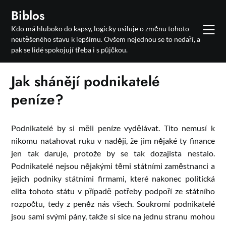
Skip
Biblos
to
Kdo má hluboko do kapsy, logicky usiluje o změnu tohoto
content
neutěšeného stavu k lepšímu. Ovšem nejednou se to nedaří, a
pak se lidé spokojují třeba i s půjčkou.
Jak shánějí podnikatelé
peníze?
Podnikatelé by si měli peníze vydělávat. Tito nemusí k
nikomu natahovat ruku v naději, že jim nějaké ty finance
jen tak daruje, protože by se tak dozajista nestalo.
Podnikatelé nejsou nějakými těmi státními zaměstnanci a
jejich podniky státními firmami, které nakonec politická
elita tohoto státu v případě potřeby podpoří ze státního
rozpočtu, tedy z peněz nás všech. Soukromí podnikatelé
jsou sami svými pány, takže si sice na jednu stranu mohou