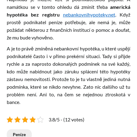
namátkou se v tomto ohledu dá zmínit třeba
americká
hypotéka bez registru
nebankovnihypoteky.net
. Když
prostě podnikatel peníze potřebuje, ale nemá je, může
požádat některou z finančních institucí o pomoc a doufat,
že mu bude vyhověno.
A je to právě zmíněná nebankovní hypotéka, u které uspějí
podnikatelé často i v přímo prekérní situaci. Tady si přijde
rychle a za naprosto dokonalých podmínek na své každý,
kdo může nabídnout jako záruku splácení této hypotéky
zástavu nemovitosti. Protože to je tu vlastně jediná nutná
podmínka, které se nikdo nevyhne. Zato nic dalšího už tu
problém není. Ani to, na čem se nejednou ztroskotá v
bance.
3.8/5 - (12 votes)
Peníze