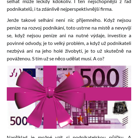
selhat může leckdy kdokoliv. I ten nejschopnější z řad
podnikatelů, i ta zdánlivě nejperspektivnější firma.
Jenže takové selhání není nic příjemného. Když nejsou
peníze na rozvoj podnikání, toto ustrne na místě a nevyvíjí
se, když nejsou peníze ani na nutné výdaje, investice a
povinné odvody, je to velký problém, a když už podnikateli
nezbývá ani na jeho holé živobytí, je to už skutečně na
pováženou. S tím už se něco udělat musí. A co?
Například je možné vzít si podnikatelskou půjčku. A