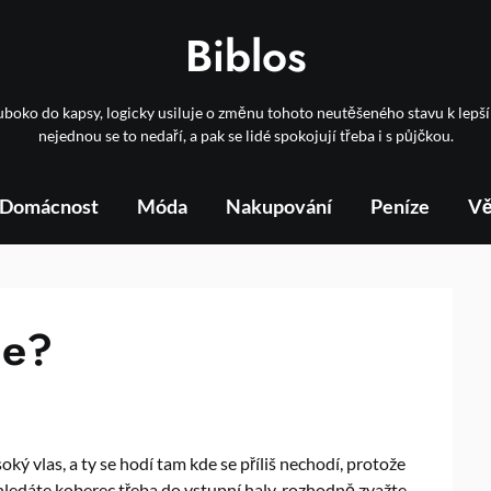
Biblos
boko do kapsy, logicky usiluje o změnu tohoto neutěšeného stavu k lep
nejednou se to nedaří, a pak se lidé spokojují třeba i s půjčkou.
Domácnost
Móda
Nakupování
Peníze
Vě
ce?
ký vlas, a ty se hodí tam kde se příliš nechodí, protože
 hledáte koberec třeba do vstupní haly, rozhodně zvažte