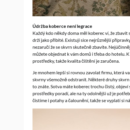
Údržba koberce není legrace
Každý kdo někdy doma měl koberec ví, že zbavit s
drží jako přibité. Existují sice nejrůznější přípra
nezaručí že se skvrn skutečně zbavíte. Nejúčinněj
můžete objednat k vám domů i třeba do hotelu. K 
prostředky, takže kvalita čištění je zaručena.
Je mnohem lepší si rovnou zavolat firmu, která v
skvrny všemožně odstranit. Některé druhy skvrn j
to znáte. Sotva máte koberec trochu čistý, objeví 
prostředky poradí, ale na ty odolnější už je potře
čistíme i potahy a čalounění, takže se vyplatí si 