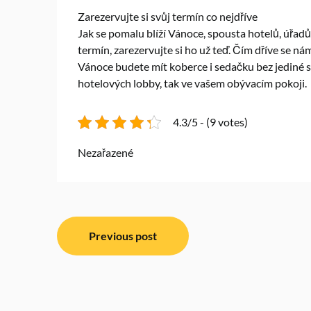
Zarezervujte si svůj termín co nejdříve
Jak se pomalu blíží Vánoce, spousta hotelů, úřadů 
termín, zarezervujte si ho už teď. Čím dříve se nám
Vánoce budete mít koberce i sedačku bez jediné s
hotelových lobby, tak ve vašem obývacím pokoji.
4.3/5 - (9 votes)
Nezařazené
Navigace
Previous post
pro
příspěvek