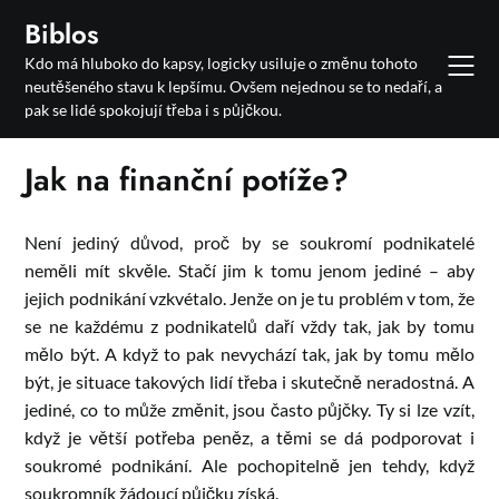
Skip
Biblos
to
Kdo má hluboko do kapsy, logicky usiluje o změnu tohoto
content
neutěšeného stavu k lepšímu. Ovšem nejednou se to nedaří, a
pak se lidé spokojují třeba i s půjčkou.
Jak na finanční potíže?
Není jediný důvod, proč by se soukromí podnikatelé
neměli mít skvěle. Stačí jim k tomu jenom jediné – aby
jejich podnikání vzkvétalo. Jenže on je tu problém v tom, že
se ne každému z podnikatelů daří vždy tak, jak by tomu
mělo být. A když to pak nevychází tak, jak by tomu mělo
být, je situace takových lidí třeba i skutečně neradostná. A
jediné, co to může změnit, jsou často půjčky. Ty si lze vzít,
když je větší potřeba peněz, a těmi se dá podporovat i
soukromé podnikání. Ale pochopitelně jen tehdy, když
soukromník žádoucí půjčku získá.