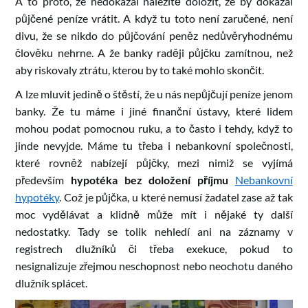
A to proto, že nedokázal náležitě doložit, že by dokázal
půjčené peníze vrátit. A když tu toto není zaručené, není
divu, že se nikdo do půjčování peněz nedůvěryhodnému
člověku nehrne. A že banky raději půjčku zamítnou, než
aby riskovaly ztrátu, kterou by to také mohlo skončit.
A lze mluvit jedině o štěstí, že u nás nepůjčují peníze jenom
banky. Že tu máme i jiné finanční ústavy, které lidem
mohou podat pomocnou ruku, a to často i tehdy, když to
jinde nevyjde. Máme tu třeba i nebankovní společnosti,
které rovněž nabízejí půjčky, mezi nimiž se vyjímá
především
hypotéka bez doložení příjmu
Nebankovní
hypotéky
. Což je půjčka, u které nemusí žadatel zase až tak
moc vydělávat a klidně může mít i nějaké ty další
nedostatky. Tady se tolik nehledí ani na záznamy v
registrech dlužníků či třeba exekuce, pokud to
nesignalizuje zřejmou neschopnost nebo neochotu daného
dlužník splácet.