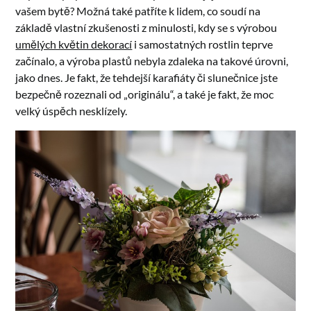
vašem bytě? Možná také patříte k lidem, co soudí na
základě vlastní zkušenosti z minulosti, kdy se s výrobou
umělých květin dekorací
i samostatných rostlin teprve
začínalo, a výroba plastů nebyla zdaleka na takové úrovni,
jako dnes. Je fakt, že tehdejší karafiáty či slunečnice jste
bezpečně rozeznali od „originálu“, a také je fakt, že moc
velký úspěch nesklízely.