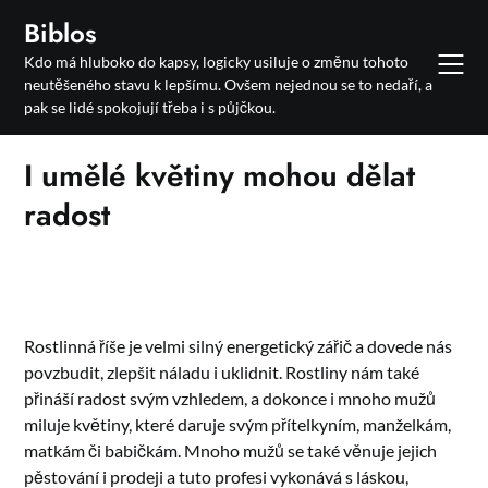
Skip
Biblos
to
Kdo má hluboko do kapsy, logicky usiluje o změnu tohoto
content
neutěšeného stavu k lepšímu. Ovšem nejednou se to nedaří, a
pak se lidé spokojují třeba i s půjčkou.
I umělé květiny mohou dělat
radost
Rostlinná říše je velmi silný energetický zářič a dovede nás
povzbudit, zlepšit náladu i uklidnit. Rostliny nám také
přináší radost svým vzhledem, a dokonce i mnoho mužů
miluje květiny, které daruje svým přítelkyním, manželkám,
matkám či babičkám. Mnoho mužů se také věnuje jejich
pěstování i prodeji a tuto profesi vykonává s láskou,