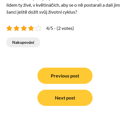
lidem ty živé, v květináčích, aby se o ně postarali a dali jim
šanci ještě dožít svůj životní cyklus?
4/5 - (2 votes)
Nakupování
Navigace
pro
Previous post
příspěvek
Next post