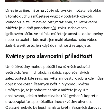
Dnes je to jiné, máte na výběr obrovské množství výrobku
v tomto duchu a můžete je využít v podstatě kdekoli.
Výhodou je, že jim nevadí vítr, mráz, sníh, ani letní vedra.
Můžete je klidně ponechat
půl
l roku uschované v
igelitovém sáčku ve skříni a můžete je umístit i do koupelny
nebo na toaletu, kde máte jen malé okénko, nebo vůbec
žádné, a svítíte tu, jen když do místností vstupujete.
Květiny pro slavnostní příležitosti
Umělé květiny mohou potěšit i na různých oslavách,
večírcích, firemních akcích a dalších společenských
záležitostech kde se schází větší množství osob, a kde může
dojít k poškození řezaných květin. Výhodou květin
umělých, je, že je pořídíte naráz, a můžete je využít
opakovaně, kdežto bohaté kytice růží, gerber či kopretin
draze zaplatíte a po několika dnech květiny uhynou.
Ostatně, nebylo by lepší namísto květin řezaných darovat