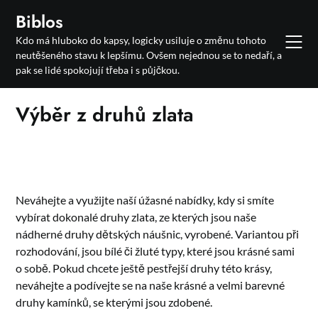
Skip
Biblos
to
Kdo má hluboko do kapsy, logicky usiluje o změnu tohoto
content
neutěšeného stavu k lepšímu. Ovšem nejednou se to nedaří, a
pak se lidé spokojují třeba i s půjčkou.
Výběr z druhů zlata
Neváhejte a využijte naší úžasné nabídky, kdy si smíte
vybírat dokonalé druhy zlata, ze kterých jsou naše
nádherné druhy
dětských náušnic
, vyrobené. Variantou při
rozhodování, jsou bílé či žluté typy, které jsou krásné sami
o sobě. Pokud chcete ještě pestřejší druhy této krásy,
neváhejte a podívejte se na naše krásné a velmi barevné
druhy kamínků, se kterými jsou zdobené.