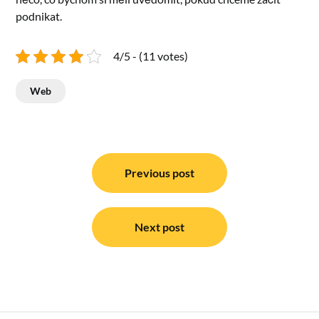
podnikat.
4/5 - (11 votes)
Web
Navigace
pro
Previous post
příspěvek
Next post