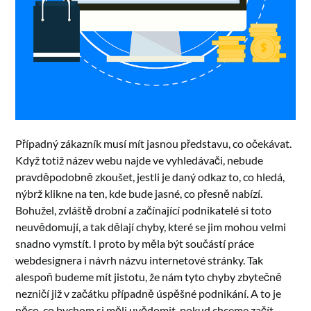
Případný zákazník musí mít jasnou představu, co očekávat.
Když totiž název webu najde ve vyhledávači, nebude
pravděpodobně zkoušet, jestli je daný odkaz to, co hledá,
nýbrž klikne na ten, kde bude jasné, co přesně nabízí.
Bohužel, zvláště drobní a začínající podnikatelé si toto
neuvědomují, a tak dělají chyby, které se jim mohou velmi
snadno vymstít. I proto by měla být součástí práce
webdesignera i návrh názvu internetové stránky. Tak
alespoň budeme mít jistotu, že nám tyto chyby zbytečně
nezničí již v začátku případně úspěšné podnikání. A to je
něco, co bychom si měli uvědomit, pokud chceme začít