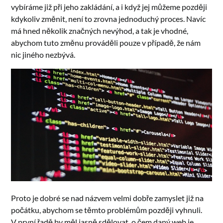
vybíráme již při jeho zakládání, a i když jej můžeme později
kdykoliv změnit, není to zrovna jednoduchý proces. Navíc
má hned několik značných nevýhod, a tak je vhodné,
abychom tuto změnu prováděli pouze v případě, že nám
nic jiného nezbývá.
Proto je dobré se nad názvem velmi dobře zamyslet již na
počátku, abychom se těmto problémům později vyhnuli.
V první řadě by měl jasně sdělovat, o čem daný web je.