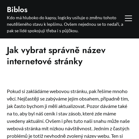
Skip
Biblos
to
Kdo má hluboko do kapsy, logicky usiluje o změnu tohoto
content
neutěšeného stavu k lepšímu. Ovšem nejednou se to nedaří, a
pak se lidé spokojují třeba i s půjčkou.
Jak vybrat správně název
internetové stránky
Pokud si zakládáme webovou stránku, pak řešíme mnoho
věcí. Nejčastěji se zabýváme jejím obsahem, případně tím,
jak často bychom ji měli aktualizovat. Pozor dáváme také
na to, aby byl náš ceník i stav zásob, které zde máme
uvedeny aktuální. Ovšem i přes tuto naši snahu může naše
webová stránka mít nízkou návštěvnost. Jedním z častých
problémů je totiž nevhodně zvolený název webu. Ten si