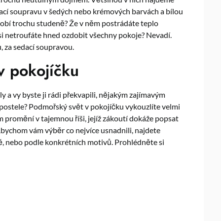
ací soupravu v šedých nebo krémových barvách a bílou
ůsobí trochu studeně? Že v něm postrádáte teplo
 si netroufáte hned ozdobit všechny pokoje? Nevadí.
u, za sedací soupravou.
v pokojíčku
y a vy byste ji rádi překvapili, nějakým zajímavým
 postele? Podmořský svět v pokojíčku vykouzlíte velmi
 promění v tajemnou říši, jejíž zákoutí dokáže popsat
 Abychom vám výběr co nejvíce usnadnili, najdete
tě, nebo podle konkrétních motivů. Prohlédněte si