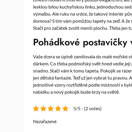
lesklou bílou kuchyňskou linku, jednoduchou sed
výmalbu. Ale ruku na srdce, že takový interiér p
domova? S tím vám pomůžou
tapety na zeď
. A že
Stačí pro začátek zvolit menší plochu. Třeba jen t
Pohádkové postavičky 
Vaše dcera se úplně zamilovala do malé mořské víl
dárkem. Co třeba podmořský svět hned vedle její
snadno. Stačí vám k tomu tapeta. Pokojík se rázem
jen dětská fantazie. Teď už jen vybrat tu pravou.
jednotlivé vzory roztříděné podle místností v by
nabídku a nový pokojík bude brzy na světě.
5/5 - (2 votes)
Nezařazené