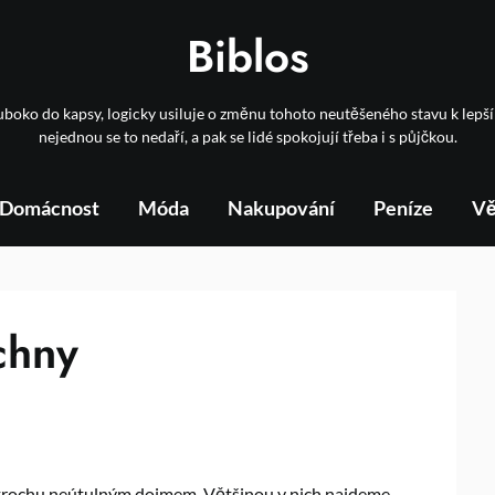
Biblos
boko do kapsy, logicky usiluje o změnu tohoto neutěšeného stavu k lep
nejednou se to nedaří, a pak se lidé spokojují třeba i s půjčkou.
Domácnost
Móda
Nakupování
Peníze
Vě
chny
e trochu neútulným dojmem. Většinou v nich najdeme